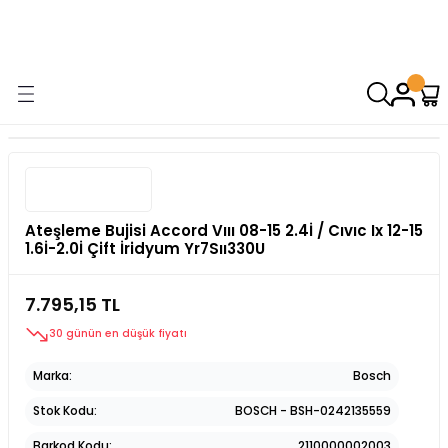
9000 TL VE ÜZERİ ALIŞVERİŞİNİZDE ÜCRETSİZ KARGO! ( KAPORTA VE
AYDINLATMA GRUPLARINDA GEÇERSİZDİR)
Ateşleme Bujisi Accord Vııı 08-15 2.4İ / Cıvıc Ix 12-15
1.6İ-2.0İ Çift İridyum Yr7Sıı330U
7.795,15 TL
30 günün en düşük fiyatı
Marka
Bosch
Stok Kodu
BOSCH - BSH-0242135559
Barkod Kodu
2110000002003