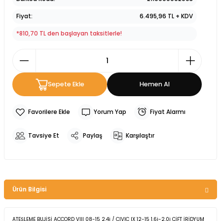
Fiyat
6.495,96 TL + KDV
*810,70 TL den başlayan taksitlerle!
Sepete Ekle
Hemen Al
Yorum Yap
Fiyat Alarmı
Tavsiye Et
Paylaş
Karşılaştır
Ürün Bilgisi
ATEŞLEME BUJİSİ ACCORD VIII 08-15 2.4i / CIVIC IX 12-15 1.6i-2.0i ÇİFT İRİDYUM