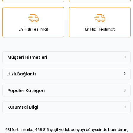
Deneyimini Paylaş
Ürün bilgilerinde hatalar bulunuyor.
Ürün fiyatı diğer sitelerden daha pahalı.
Bu ürüne benzer farklı alternatifler olmalı.
En Hızlı Teslimat
En Hızlı Teslimat
Müşteri Hizmetleri
Gönder
Hızlı Bağlantı
Popüler Kategori
Kurumsal Bilgi
631 farklı marka, 468.815 çeşit yedek parçayı bünyesinde barındıran,