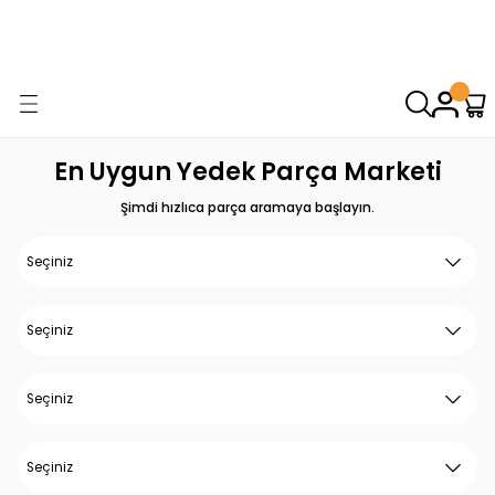
9000 TL VE ÜZERİ ALIŞVERİŞİNİZDE ÜCRETSİZ KARGO! ( KAPORTA VE
AYDINLATMA GRUPLARINDA GEÇERSİZDİR)
En Uygun Yedek Parça Marketi
Şimdi hızlıca parça aramaya başlayın.