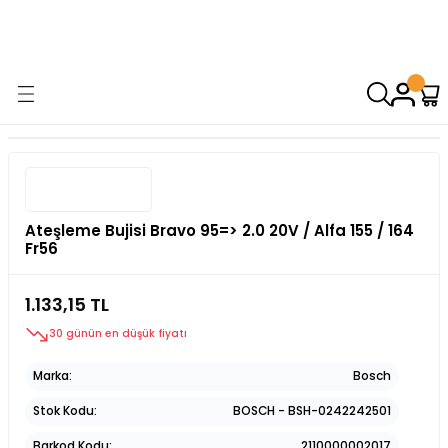
9000 TL VE ÜZERİ ALIŞVERİŞİNİZDE ÜCRETSİZ KARGO! ( KAPORTA VE
AYDINLATMA GRUPLARINDA GEÇERSİZDİR)
Ateşleme Bujisi Bravo 95=> 2.0 20V / Alfa 155 / 164
Fr56
1.133,15 TL
30 günün en düşük fiyatı
Marka
Bosch
Stok Kodu
BOSCH - BSH-0242242501
Barkod Kodu
2110000002017