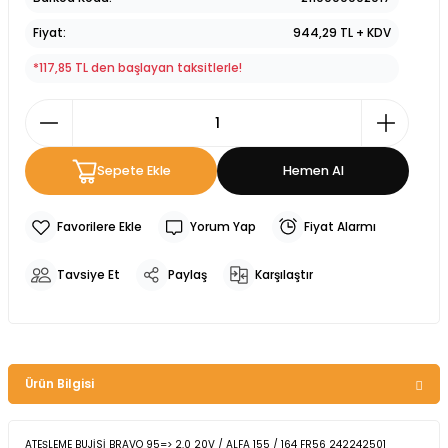
Fiyat
944,29 TL + KDV
*117,85 TL den başlayan taksitlerle!
Sepete Ekle
Hemen Al
Yorum Yap
Fiyat Alarmı
Tavsiye Et
Paylaş
Karşılaştır
Ürün Bilgisi
ATEŞLEME BUJİSİ BRAVO 95=> 2.0 20V / ALFA 155 / 164 FR56 242242501