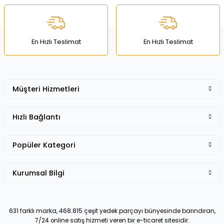
Ürün bilgilerinde hatalar bulunuyor.
Ürün fiyatı diğer sitelerden daha pahalı.
Bu ürüne benzer farklı alternatifler olmalı.
En Hızlı Teslimat
En Hızlı Teslimat
Müşteri Hizmetleri
Gönder
Hızlı Bağlantı
Popüler Kategori
Kurumsal Bilgi
631 farklı marka, 468.815 çeşit yedek parçayı bünyesinde barındıran,
7/24 online satış hizmeti veren bir e-ticaret sitesidir.