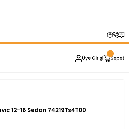
RUPLARINDA GEÇERSİZDİR)
Üye Girişi
Sepet
ıvıc 12-16 Sedan 74219Ts4T00