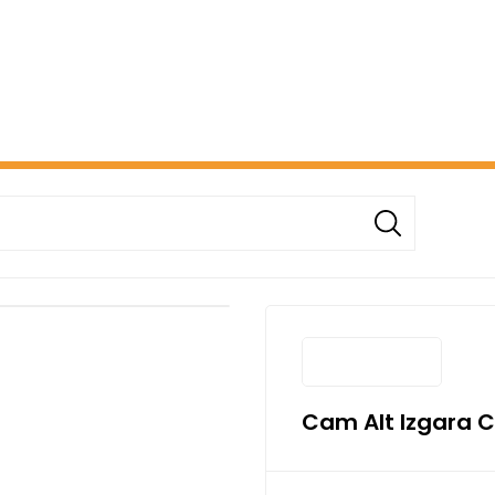
ERİŞİNİZDE ÜCRETSİZ KARGO! ( KAPORTA VE AYDINLATMA G
Cam Alt Izgara C