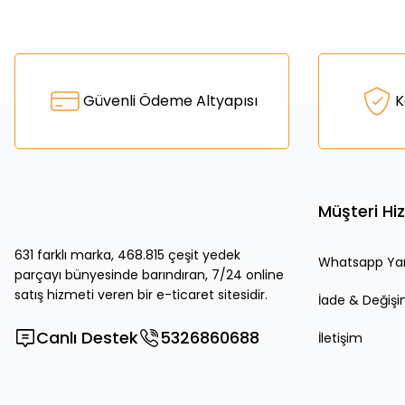
Bu ürünün fiyat bilgisi, resim, ürün açıklamalarında ve diğer k
Görüş ve önerileriniz için teşekkür ederiz.
Ürün resmi kalitesiz, bozuk veya görüntülenemiyor.
Güvenli Ödeme Altyapısı
K
Ürün açıklamasında eksik bilgiler bulunuyor.
Ürün bilgilerinde hatalar bulunuyor.
Ürün fiyatı diğer sitelerden daha pahalı.
Bu ürüne benzer farklı alternatifler olmalı.
Müşteri Hi
631 farklı marka, 468.815 çeşit yedek
Whatsapp Ya
parçayı bünyesinde barındıran, 7/24 online
satış hizmeti veren bir e-ticaret sitesidir.
İade & Değiş
Canlı Destek
5326860688
İletişim