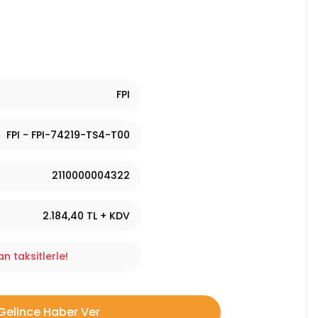
FPI
FPI - FPI-74219-TS4-T00
2110000004322
2.184,40 TL + KDV
n taksitlerle!
Gelince Haber Ver