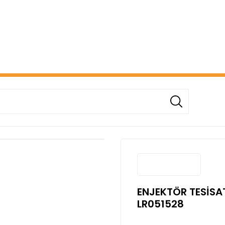
ERİŞİNİZDE ÜCRETSİZ KARGO! ( KAPORTA VE AYDINLATMA G
ENJEKTÖR TESİSAT
LR051528