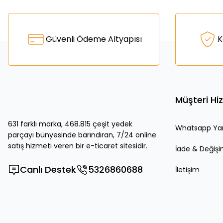
Bu ürünün fiyat bilgisi, resim, ürün açıklamalarında ve diğer k
Görüş ve önerileriniz için teşekkür ederiz.
Ürün resmi kalitesiz, bozuk veya görüntülenemiyor.
Güvenli Ödeme Altyapısı
K
Ürün açıklamasında eksik bilgiler bulunuyor.
Ürün bilgilerinde hatalar bulunuyor.
Ürün fiyatı diğer sitelerden daha pahalı.
Bu ürüne benzer farklı alternatifler olmalı.
Müşteri Hi
631 farklı marka, 468.815 çeşit yedek
Whatsapp Ya
parçayı bünyesinde barındıran, 7/24 online
satış hizmeti veren bir e-ticaret sitesidir.
İade & Değiş
Canlı Destek
5326860688
İletişim