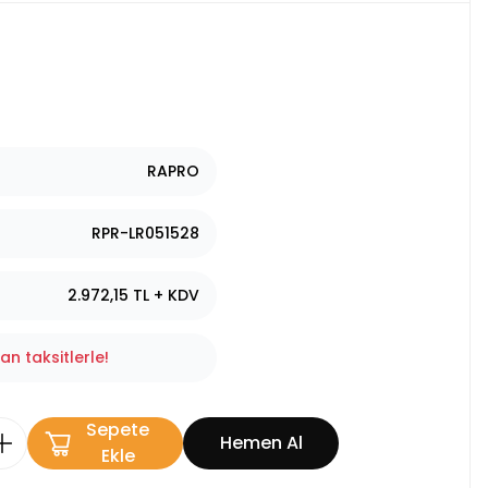
RAPRO
RPR-LR051528
2.972,15 TL + KDV
n taksitlerle!
Sepete
Hemen Al
Ekle