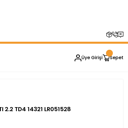
RUPLARINDA GEÇERSİZDİR)
Üye Girişi
Sepet
I 2.2 TD4 14321 LR051528