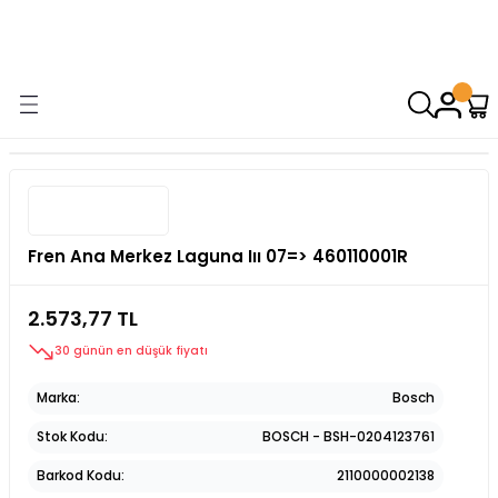
9000 TL VE ÜZERİ ALIŞVERİŞİNİZDE ÜCRETSİZ KARGO! ( KAPORTA VE
AYDINLATMA GRUPLARINDA GEÇERSİZDİR)
Fren Ana Merkez Laguna Iıı 07=> 460110001R
2.573,77 TL
30 günün en düşük fiyatı
Marka
Bosch
Stok Kodu
BOSCH - BSH-0204123761
Barkod Kodu
2110000002138