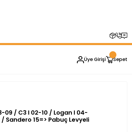
RUPLARINDA GEÇERSİZDİR)
Üye Girişi
Sepet
-09 / C3 I 02-10 / Logan I 04-
17 / Sandero 15=> Pabuç Levyeli