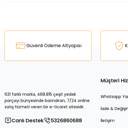
Bu ürünün fiyat bilgisi, resim, ürün açıklamalarında ve diğer k
Görüş ve önerileriniz için teşekkür ederiz.
Ürün resmi kalitesiz, bozuk veya görüntülenemiyor.
Güvenli Ödeme Altyapısı
K
Ürün açıklamasında eksik bilgiler bulunuyor.
Ürün bilgilerinde hatalar bulunuyor.
Ürün fiyatı diğer sitelerden daha pahalı.
Bu ürüne benzer farklı alternatifler olmalı.
Müşteri Hi
631 farklı marka, 468.815 çeşit yedek
Whatsapp Ya
parçayı bünyesinde barındıran, 7/24 online
satış hizmeti veren bir e-ticaret sitesidir.
İade & Değiş
Canlı Destek
5326860688
İletişim