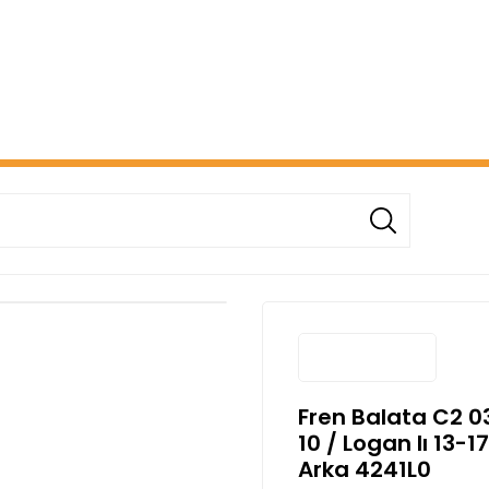
ERİŞİNİZDE ÜCRETSİZ KARGO! ( KAPORTA VE AYDINLATMA G
Fren Balata C2 03
10 / Logan Iı 13-
Arka 4241L0