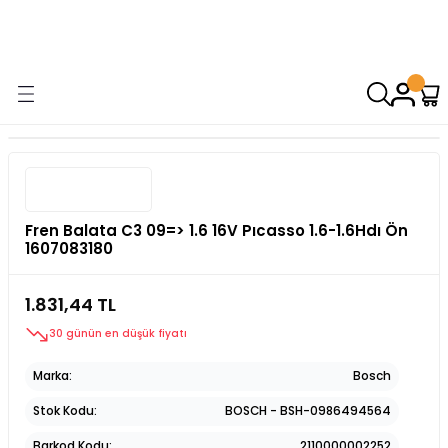
9000 TL VE ÜZERİ ALIŞVERİŞİNİZDE ÜCRETSİZ KARGO! ( KAPORTA VE
AYDINLATMA GRUPLARINDA GEÇERSİZDİR)
Fren Balata C3 09=> 1.6 16V Pıcasso 1.6-1.6Hdı Ön
1607083180
1.831,44 TL
30 günün en düşük fiyatı
Marka
Bosch
Stok Kodu
BOSCH - BSH-0986494564
Barkod Kodu
2110000002252