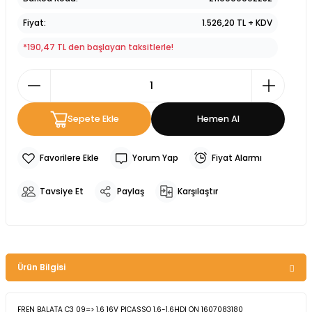
Fiyat
1.526,20 TL + KDV
*190,47 TL den başlayan taksitlerle!
Sepete Ekle
Hemen Al
Yorum Yap
Fiyat Alarmı
Tavsiye Et
Paylaş
Karşılaştır
Ürün Bilgisi
FREN BALATA C3 09=> 1.6 16V PICASSO 1.6-1.6HDI ÖN 1607083180