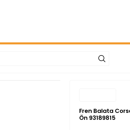
ERİŞİNİZDE ÜCRETSİZ KARGO! ( KAPORTA VE AYDINLATMA G
Fren Balata Corsa
Ön 93189815