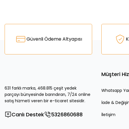
Bu ürünün fiyat bilgisi, resim, ürün açıklamalarında ve diğer k
Görüş ve önerileriniz için teşekkür ederiz.
Ürün resmi kalitesiz, bozuk veya görüntülenemiyor.
Güvenli Ödeme Altyapısı
K
Ürün açıklamasında eksik bilgiler bulunuyor.
Ürün bilgilerinde hatalar bulunuyor.
Ürün fiyatı diğer sitelerden daha pahalı.
Bu ürüne benzer farklı alternatifler olmalı.
Müşteri Hi
631 farklı marka, 468.815 çeşit yedek
Whatsapp Ya
parçayı bünyesinde barındıran, 7/24 online
satış hizmeti veren bir e-ticaret sitesidir.
İade & Değiş
Canlı Destek
5326860688
İletişim