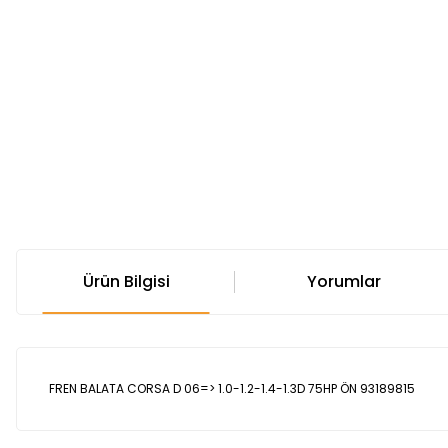
Ürün Bilgisi
Yorumlar
FREN BALATA CORSA D 06=> 1.0-1.2-1.4-1.3D 75HP ÖN 93189815