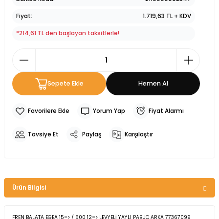
Fiyat
1.719,63 TL + KDV
*214,61 TL den başlayan taksitlerle!
Sepete Ekle
Hemen Al
Yorum Yap
Fiyat Alarmı
Tavsiye Et
Paylaş
Karşılaştır
Ürün Bilgisi
FREN BALATA EGEA 15=> / 500 12=> LEVYELİ YAYLI PABUÇ ARKA 77367099