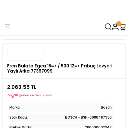
9000 TL VE ÜZERİ ALIŞVERİŞİNİZDE ÜCRETSİZ KARGO! ( KAPORTA VE
AYDINLATMA GRUPLARINDA GEÇERSİZDİR)
Fren Balata Egea 15=> / 500 12=> Pabuç Levyeli
Yaylı Arka 77367099
2.063,55 TL
30 günün en düşük fiyatı
Marka
Bosch
Stok Kodu
BOSCH - BSH-0986487956
Barkod Kodu
2110000002347