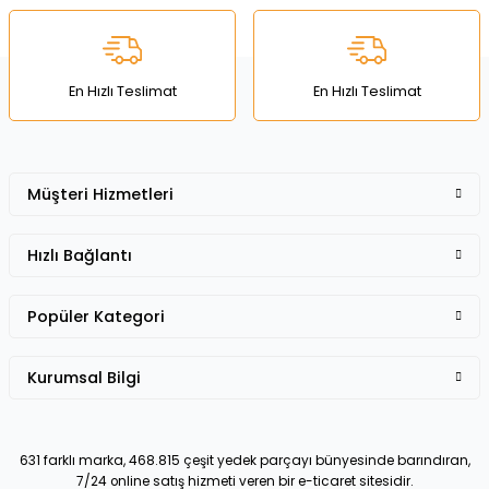
Ürün bilgilerinde hatalar bulunuyor.
Ürün fiyatı diğer sitelerden daha pahalı.
Bu ürüne benzer farklı alternatifler olmalı.
En Hızlı Teslimat
En Hızlı Teslimat
Müşteri Hizmetleri
Gönder
Hızlı Bağlantı
Popüler Kategori
Kurumsal Bilgi
631 farklı marka, 468.815 çeşit yedek parçayı bünyesinde barındıran,
7/24 online satış hizmeti veren bir e-ticaret sitesidir.