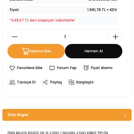
Fiyat
1.991,78 TL + KDV
*248,57 TL den başlayan taksitlerle!
Sepete Ekle
Hemen Al
Yorum Yap
Fiyat Alarmı
Tavsiye Et
Paylaş
Karşılaştır
Ürün Bilgisi
FREN BALATA KOLEOS 08-13 2.0DCI / NAVARA 2.5DCI KIBRIS TIPI ÖN