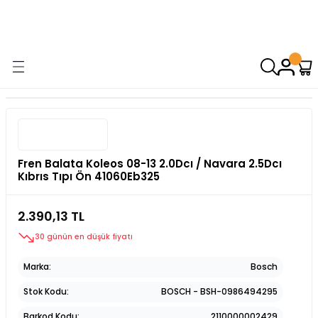
9000 TL VE ÜZERİ ALIŞVERİŞİNİZDE ÜCRETSİZ KARGO! ( KAPORTA VE
AYDINLATMA GRUPLARINDA GEÇERSİZDİR)
Fren Balata Koleos 08-13 2.0Dcı / Navara 2.5Dcı
Kıbrıs Tıpı Ön 41060Eb325
2.390,13 TL
30 günün en düşük fiyatı
Marka
Bosch
Stok Kodu
BOSCH - BSH-0986494295
Barkod Kodu
2110000002429