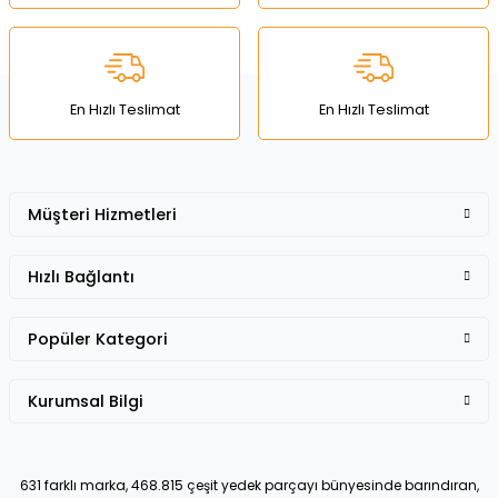
Deneyimini Paylaş
Ürün bilgilerinde hatalar bulunuyor.
Ürün fiyatı diğer sitelerden daha pahalı.
Bu ürüne benzer farklı alternatifler olmalı.
En Hızlı Teslimat
En Hızlı Teslimat
Müşteri Hizmetleri
Gönder
Hızlı Bağlantı
Popüler Kategori
Kurumsal Bilgi
631 farklı marka, 468.815 çeşit yedek parçayı bünyesinde barındıran,