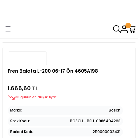
9000 TL VE ÜZERİ ALIŞVERİŞİNİZDE ÜCRETSİZ KARGO! ( KAPORTA VE
AYDINLATMA GRUPLARINDA GEÇERSİZDİR)
Fren Balata L-200 06-17 Ön 4605A198
1.665,60 TL
30 günün en düşük fiyatı
Marka
Bosch
Stok Kodu
BOSCH - BSH-0986494268
Barkod Kodu
2110000002431