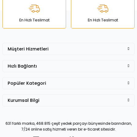
Ürün fiyatı diğer sitelerden daha pahalı.
Bu ürüne benzer farklı alternatifler olmalı.
En Hızlı Teslimat
En Hızlı Teslimat
Müşteri Hizmetleri
Gönder
Hızlı Bağlantı
Popüler Kategori
Kurumsal Bilgi
631 farklı marka, 468.815 çeşit yedek parçayı bünyesinde barındıran,
7/24 online satış hizmeti veren bir e-ticaret sitesidir.