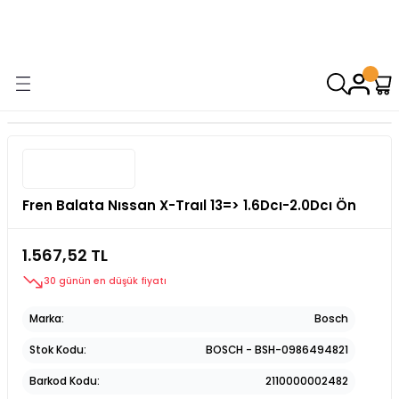
9000 TL VE ÜZERİ ALIŞVERİŞİNİZDE ÜCRETSİZ KARGO! ( KAPORTA VE
AYDINLATMA GRUPLARINDA GEÇERSİZDİR)
Fren Balata Nıssan X-Traıl 13=> 1.6Dcı-2.0Dcı Ön
1.567,52 TL
30 günün en düşük fiyatı
Marka
Bosch
Stok Kodu
BOSCH - BSH-0986494821
Barkod Kodu
2110000002482