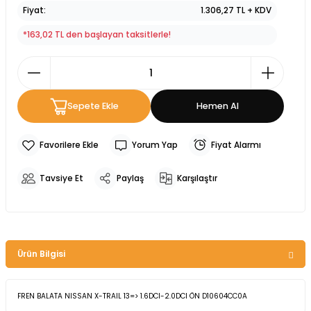
Fiyat
1.306,27 TL + KDV
*163,02 TL den başlayan taksitlerle!
Sepete Ekle
Hemen Al
Yorum Yap
Fiyat Alarmı
Tavsiye Et
Paylaş
Karşılaştır
Ürün Bilgisi
FREN BALATA NISSAN X-TRAIL 13=> 1.6DCI-2.0DCI ÖN D10604CC0A