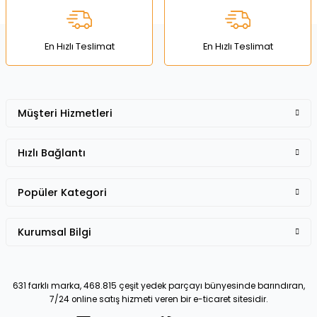
Ürün fiyatı diğer sitelerden daha pahalı.
Bu ürüne benzer farklı alternatifler olmalı.
En Hızlı Teslimat
En Hızlı Teslimat
Müşteri Hizmetleri
Gönder
Hızlı Bağlantı
Popüler Kategori
Kurumsal Bilgi
631 farklı marka, 468.815 çeşit yedek parçayı bünyesinde barındıran,
7/24 online satış hizmeti veren bir e-ticaret sitesidir.