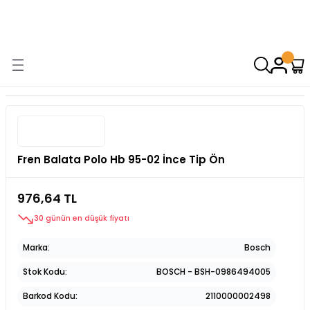
9000 TL VE ÜZERİ ALIŞVERİŞİNİZDE ÜCRETSİZ KARGO! ( KAPORTA VE
AYDINLATMA GRUPLARINDA GEÇERSİZDİR)
Fren Balata Polo Hb 95-02 İnce Tip Ön
976,64 TL
30 günün en düşük fiyatı
Marka
Bosch
Stok Kodu
BOSCH - BSH-0986494005
Barkod Kodu
2110000002498