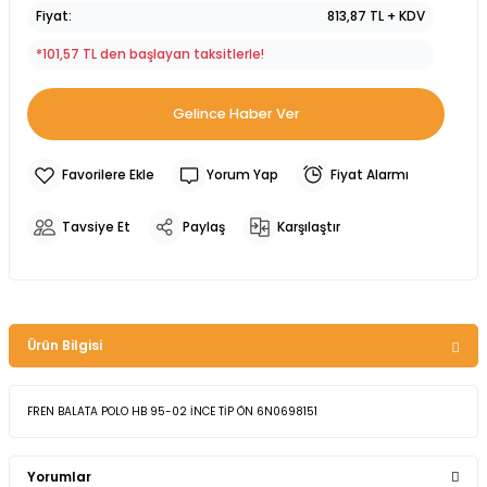
Fiyat
813,87 TL + KDV
*101,57 TL den başlayan taksitlerle!
Gelince Haber Ver
Yorum Yap
Fiyat Alarmı
Tavsiye Et
Paylaş
Karşılaştır
Ürün Bilgisi
FREN BALATA POLO HB 95-02 İNCE TİP ÖN 6N0698151
Yorumlar