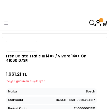
9000 TL VE ÜZERİ ALIŞVERİŞİNİZDE ÜCRETSİZ KARGO! ( KAPORTA VE
AYDINLATMA GRUPLARINDA GEÇERSİZDİR)
Fren Balata Trafıc Iıı 14=> / Vıvaro 14=> Ön
410601073R
1.661,21 TL
30 günün en düşük fiyatı
Marka
Bosch
Stok Kodu
BOSCH - BSH-0986494817
Barkod Kodu
2110000002551