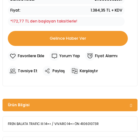
Fiyat
1.384,35 TL + KDV
*172,77 TL den başlayan taksitlerle!
Gelince Haber Ver
Yorum Yap
Fiyat Alarmı
Tavsiye Et
Paylaş
Karşılaştır
Ürün Bilgisi
FREN BALATA TRAFIC III 14=> / VIVARO 14=> ÖN 410601073R