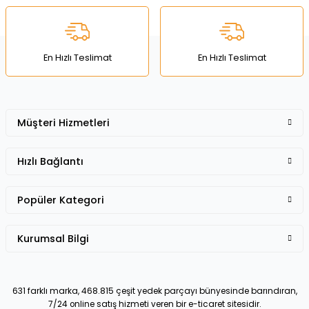
Ürün bilgilerinde hatalar bulunuyor.
Ürün fiyatı diğer sitelerden daha pahalı.
Bu ürüne benzer farklı alternatifler olmalı.
En Hızlı Teslimat
En Hızlı Teslimat
Müşteri Hizmetleri
Gönder
Hızlı Bağlantı
Popüler Kategori
Kurumsal Bilgi
631 farklı marka, 468.815 çeşit yedek parçayı bünyesinde barındıran,
7/24 online satış hizmeti veren bir e-ticaret sitesidir.