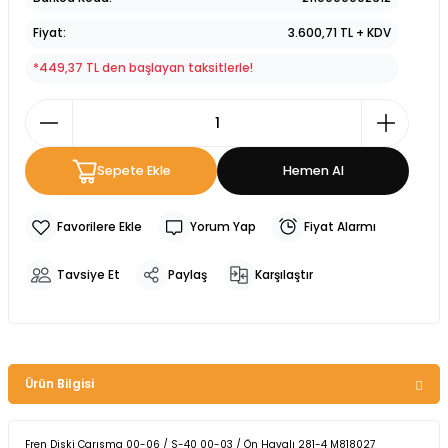
Fiyat
3.600,71 TL + KDV
*449,37 TL den başlayan taksitlerle!
Sepete Ekle
Hemen Al
Yorum Yap
Fiyat Alarmı
Tavsiye Et
Paylaş
Karşılaştır
Ürün Bilgisi
Fren Diski Carısma 00-06 / S-40 00-03 / Ön Havalı 281-4 M818027