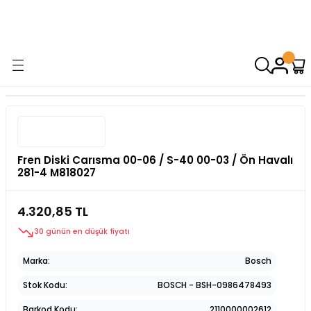
9000 TL VE ÜZERİ ALIŞVERİŞİNİZDE ÜCRETSİZ KARGO! ( KAPORTA VE
AYDINLATMA GRUPLARINDA GEÇERSİZDİR)
Fren Diski Carısma 00-06 / S-40 00-03 / Ön Havalı
281-4 M818027
4.320,85 TL
30 günün en düşük fiyatı
Marka
Bosch
Stok Kodu
BOSCH - BSH-0986478493
Barkod Kodu
2110000002612