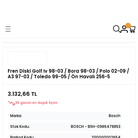
9000 TL VE ÜZERİ ALIŞVERİŞİNİZDE ÜCRETSİZ KARGO! ( KAPORTA VE
AYDINLATMA GRUPLARINDA GEÇERSİZDİR)
Fren Diski Golf Iv 98-03 / Bora 98-03 / Polo 02-09 /
A3 97-03 / Toledo 99-05 / Ön Havalı 256-5
3.132,66 TL
30 günün en düşük fiyatı
Marka
Bosch
Stok Kodu
BOSCH - BSH-0986478853
Barkod Kodu
2110000002654