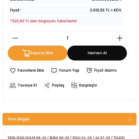
Fiyat
2.610,55 TL + KDV
*325,80 TL den başlayan taksitlerle!
Sepete Ekle
Hemen Al
Yorum Yap
Fiyat Alarmı
Tavsiye Et
Paylaş
Karşılaştır
Ürün Bilgisi
FREN DİSKİ GOLF4 98-03 / BORA 98-03 / POLO 02-09 / A3 97-03 / TOLEDO