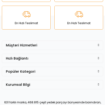
Deneyimini Paylaş
Ürün bilgilerinde hatalar bulunuyor.
Ürün fiyatı diğer sitelerden daha pahalı.
Bu ürüne benzer farklı alternatifler olmalı.
En Hızlı Teslimat
En Hızlı Teslimat
Müşteri Hizmetleri
Gönder
Hızlı Bağlantı
Popüler Kategori
Kurumsal Bilgi
631 farklı marka, 468.815 çeşit yedek parçayı bünyesinde barındıran,