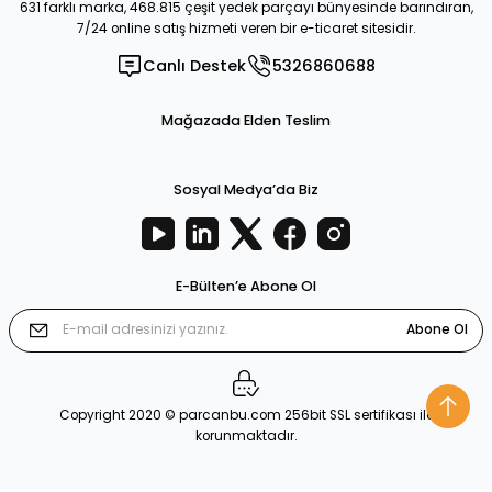
631 farklı marka, 468.815 çeşit yedek parçayı bünyesinde barındıran,
7/24 online satış hizmeti veren bir e-ticaret sitesidir.
Canlı Destek
5326860688
Mağazada Elden Teslim
Sosyal Medya’da Biz
E-Bülten’e Abone Ol
Abone Ol
Copyright 2020 © parcanbu.com 256bit SSL sertifikası ile
korunmaktadır.