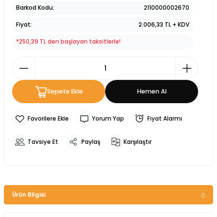
Barkod Kodu
2110000002670
Fiyat
2.006,33 TL + KDV
*250,39 TL den başlayan taksitlerle!
Sepete Ekle
Hemen Al
Yorum Yap
Fiyat Alarmı
Tavsiye Et
Paylaş
Karşılaştır
Ürün Bilgisi