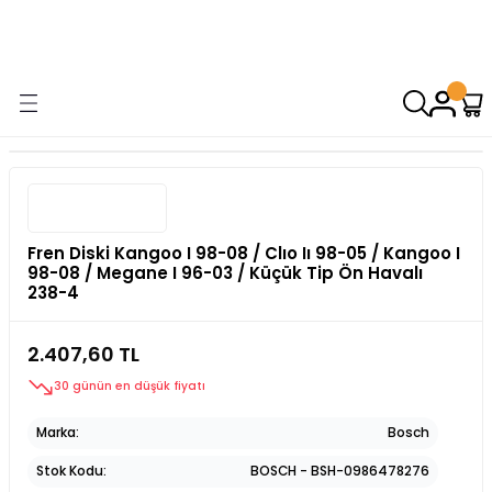
9000 TL VE ÜZERİ ALIŞVERİŞİNİZDE ÜCRETSİZ KARGO! ( KAPORTA VE
AYDINLATMA GRUPLARINDA GEÇERSİZDİR)
Fren Diski Kangoo I 98-08 / Clıo Iı 98-05 / Kangoo I
98-08 / Megane I 96-03 / Küçük Tip Ön Havalı
238-4
2.407,60 TL
30 günün en düşük fiyatı
Marka
Bosch
Stok Kodu
BOSCH - BSH-0986478276