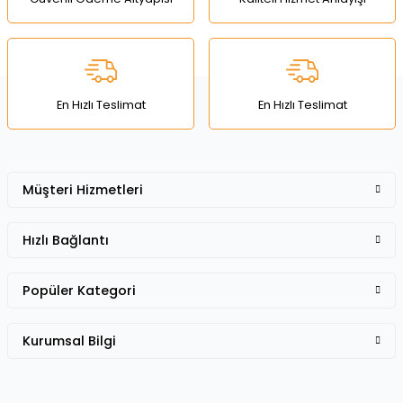
Ürün açıklamasında eksik bilgiler bulunuyor.
Deneyimini Paylaş
Ürün bilgilerinde hatalar bulunuyor.
Ürün fiyatı diğer sitelerden daha pahalı.
Bu ürüne benzer farklı alternatifler olmalı.
En Hızlı Teslimat
En Hızlı Teslimat
Müşteri Hizmetleri
Gönder
Hızlı Bağlantı
Popüler Kategori
Kurumsal Bilgi