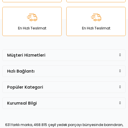
Deneyimini Paylaş
Ürün bilgilerinde hatalar bulunuyor.
Ürün fiyatı diğer sitelerden daha pahalı.
Bu ürüne benzer farklı alternatifler olmalı.
En Hızlı Teslimat
En Hızlı Teslimat
Müşteri Hizmetleri
Gönder
Hızlı Bağlantı
Popüler Kategori
Kurumsal Bilgi
631 farklı marka, 468.815 çeşit yedek parçayı bünyesinde barındıran,