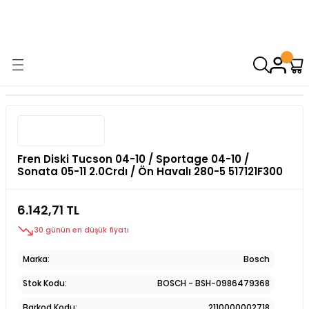
9000 TL VE ÜZERİ ALIŞVERİŞİNİZDE ÜCRETSİZ KARGO! ( KAPORTA VE
AYDINLATMA GRUPLARINDA GEÇERSİZDİR)
Fren Diski Tucson 04-10 / Sportage 04-10 /
Sonata 05-11 2.0Crdı / Ön Havalı 280-5 517121F300
6.142,71 TL
30 günün en düşük fiyatı
Marka
Bosch
Stok Kodu
BOSCH - BSH-0986479368
Barkod Kodu
2110000002718