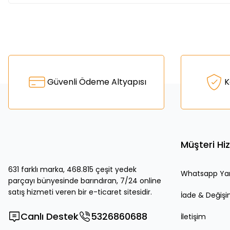
Bu ürünün fiyat bilgisi, resim, ürün açıklamalarında ve diğer k
Görüş ve önerileriniz için teşekkür ederiz.
Ürün resmi kalitesiz, bozuk veya görüntülenemiyor.
Güvenli Ödeme Altyapısı
K
Ürün açıklamasında eksik bilgiler bulunuyor.
Ürün bilgilerinde hatalar bulunuyor.
Ürün fiyatı diğer sitelerden daha pahalı.
Bu ürüne benzer farklı alternatifler olmalı.
Müşteri Hi
631 farklı marka, 468.815 çeşit yedek
Whatsapp Ya
parçayı bünyesinde barındıran, 7/24 online
satış hizmeti veren bir e-ticaret sitesidir.
İade & Değiş
Canlı Destek
5326860688
İletişim