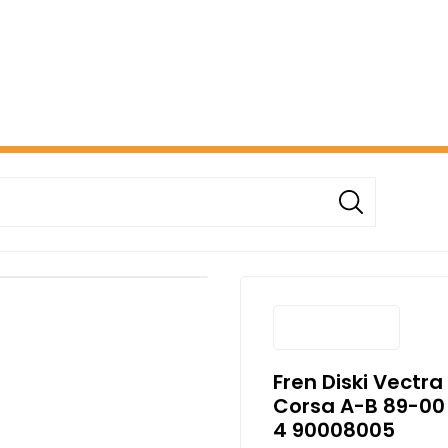
ERİŞİNİZDE ÜCRETSİZ KARGO! ( KAPORTA VE AYDINLATMA G
Fren Diski Vectra
Corsa A-B 89-00 
4 90008005