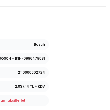
Bosch
BOSCH - BSH-0986478081
2110000002724
2.037,14 TL + KDV
an taksitlerle!