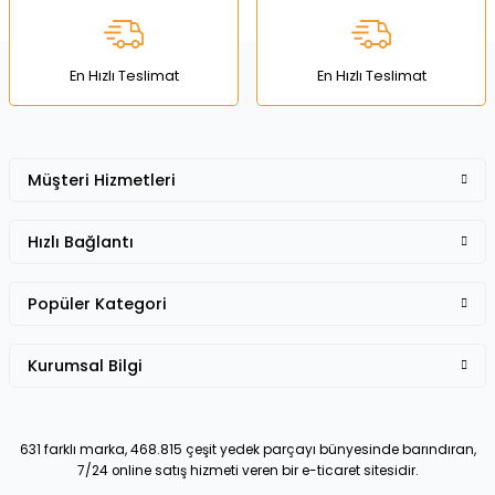
Ürün fiyatı diğer sitelerden daha pahalı.
Bu ürüne benzer farklı alternatifler olmalı.
En Hızlı Teslimat
En Hızlı Teslimat
Müşteri Hizmetleri
Gönder
Hızlı Bağlantı
Popüler Kategori
Kurumsal Bilgi
631 farklı marka, 468.815 çeşit yedek parçayı bünyesinde barındıran,
7/24 online satış hizmeti veren bir e-ticaret sitesidir.