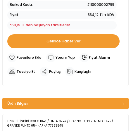
Barkod Kodu
2110000002755
Fiyat
554,12 TL + KDV
*69,15 TL den başlayan taksitlerle!
Gelince Haber Ver
Yorum Yap
Fiyat Alarmı
Tavsiye Et
Paylaş
Karşılaştır
Ürün Bilgisi
FREN SİLİNDİRİ DOBLO 10=> / LINEA 07=> / FIORINO-BIPPER-NEMO 07=> /
GRANDE PUNTO 05=> ARKA 77363849