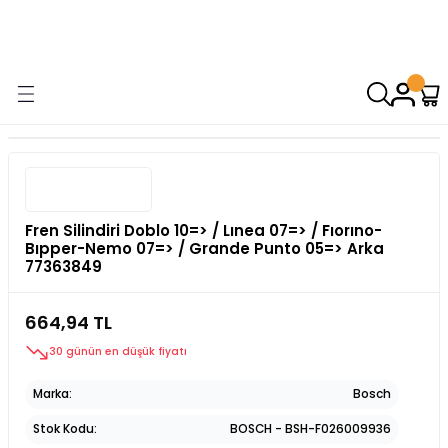
9000 TL VE ÜZERİ ALIŞVERİŞİNİZDE ÜCRETSİZ KARGO! ( KAPORTA VE
AYDINLATMA GRUPLARINDA GEÇERSİZDİR)
Fren Silindiri Doblo 10=> / Lınea 07=> / Fıorıno-
Bıpper-Nemo 07=> / Grande Punto 05=> Arka
77363849
664,94 TL
30 günün en düşük fiyatı
Marka
Bosch
Stok Kodu
BOSCH - BSH-F026009936