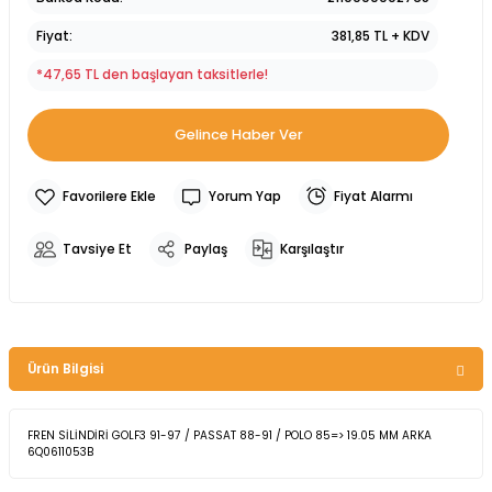
Fiyat
381,85 TL + KDV
*47,65 TL den başlayan taksitlerle!
Gelince Haber Ver
Yorum Yap
Fiyat Alarmı
Tavsiye Et
Paylaş
Karşılaştır
Ürün Bilgisi
FREN SİLİNDİRİ GOLF3 91-97 / PASSAT 88-91 / POLO 85=> 19.05 MM ARKA
6Q0611053B