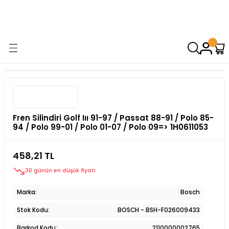
9000 TL VE ÜZERİ ALIŞVERİŞİNİZDE ÜCRETSİZ KARGO! ( KAPORTA VE
AYDINLATMA GRUPLARINDA GEÇERSİZDİR)
Fren Silindiri Golf Iıı 91-97 / Passat 88-91 / Polo 85-
94 / Polo 99-01 / Polo 01-07 / Polo 09=> 1H0611053
458,21 TL
30 günün en düşük fiyatı
Marka
Bosch
Stok Kodu
BOSCH - BSH-F026009433
Barkod Kodu
2110000002765