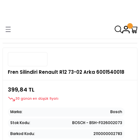
9000 TL VE ÜZERİ ALIŞVERİŞİNİZDE ÜCRETSİZ KARGO! ( KAPORTA VE
AYDINLATMA GRUPLARINDA GEÇERSİZDİR)
Fren Silindiri Renault R12 73-02 Arka 6001540018
399,84 TL
30 günün en düşük fiyatı
Marka
Bosch
Stok Kodu
BOSCH - BSH-F026002073
Barkod Kodu
2110000002783