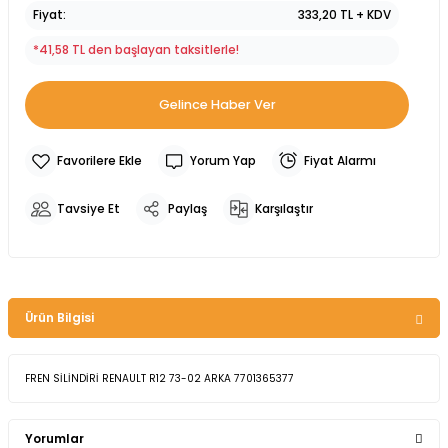
Fiyat
333,20 TL + KDV
*41,58 TL den başlayan taksitlerle!
Gelince Haber Ver
Yorum Yap
Fiyat Alarmı
Tavsiye Et
Paylaş
Karşılaştır
Ürün Bilgisi
FREN SİLİNDİRİ RENAULT R12 73-02 ARKA 7701365377
Yorumlar