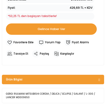
Fiyat
426,69 TL + KDV
*53,25 TL den başlayan taksitlerle!
Gelince Haber Ver
Yorum Yap
Fiyat Alarmı
Tavsiye Et
Paylaş
Karşılaştır
Ürün Bilgisi
GERGİ RULMANI MITSUBISHI CORDIA / DELICA / ECLIPSE / GALANT / L-300 /
LANCER MD009650