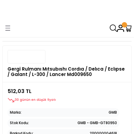
9000 TL VE ÜZERİ ALIŞVERİŞİNİZDE ÜCRETSİZ KARGO! ( KAPORTA VE
AYDINLATMA GRUPLARINDA GEÇERSİZDİR)
Gergi Rulmanı Mıtsubıshı Cordıa / Delıca / Eclıpse
/ Galant / L-300 / Lancer Md009650
512,03 TL
30 günün en düşük fiyatı
Marka
GMB
Stok Kodu
GMB - GMB-GT80950
Barkod Kodu
2110000004618