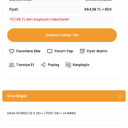
Fiyat
464,58 TL + KDV
*57,98 TL den başlayan taksitlerle!
Gelince Haber Ver
Yorum Yap
Fiyat Alarmı
Tavsiye Et
Paylaş
Karşılaştır
Ürün Bilgisi
HAVA FİLTRESİ C3 II 09=> / P207 06=> 1.4 1444VL