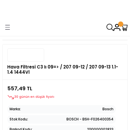
9000 TL VE ÜZERİ ALIŞVERİŞİNİZDE ÜCRETSİZ KARGO! ( KAPORTA VE
AYDINLATMA GRUPLARINDA GEÇERSİZDİR)
Hava Filtresi C3 Iı 09=> / 207 09-12 / 207 09-13 1.1-
1.4 1444Vl
557,49 TL
30 günün en düşük fiyatı
Marka
Bosch
Stok Kodu
BOSCH - BSH-F026400354
Barkod Kodu
2110000002833