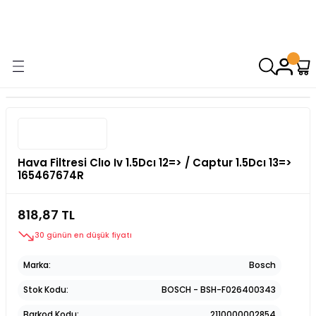
9000 TL VE ÜZERİ ALIŞVERİŞİNİZDE ÜCRETSİZ KARGO! ( KAPORTA VE
AYDINLATMA GRUPLARINDA GEÇERSİZDİR)
Hava Filtresi Clıo Iv 1.5Dcı 12=> / Captur 1.5Dcı 13=>
165467674R
818,87 TL
30 günün en düşük fiyatı
Marka
Bosch
Stok Kodu
BOSCH - BSH-F026400343
Barkod Kodu
2110000002854