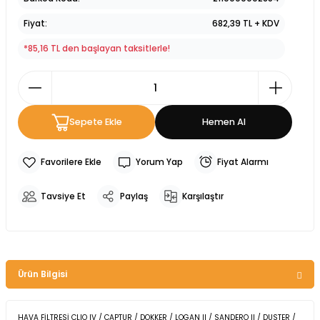
Fiyat
682,39 TL + KDV
*85,16 TL den başlayan taksitlerle!
Sepete Ekle
Hemen Al
Yorum Yap
Fiyat Alarmı
Tavsiye Et
Paylaş
Karşılaştır
Ürün Bilgisi
HAVA FİLTRESİ CLIO IV / CAPTUR / DOKKER / LOGAN II / SANDERO II / DUSTER /