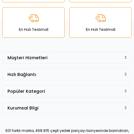
Deneyimini Paylaş
Ürün bilgilerinde hatalar bulunuyor.
Ürün fiyatı diğer sitelerden daha pahalı.
Bu ürüne benzer farklı alternatifler olmalı.
En Hızlı Teslimat
En Hızlı Teslimat
Müşteri Hizmetleri
Gönder
Hızlı Bağlantı
Popüler Kategori
Kurumsal Bilgi
631 farklı marka, 468.815 çeşit yedek parçayı bünyesinde barındıran,