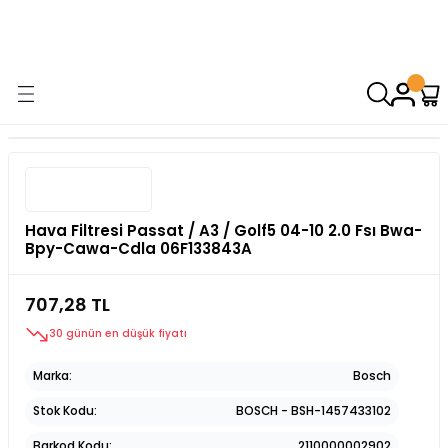
9000 TL VE ÜZERİ ALIŞVERİŞİNİZDE ÜCRETSİZ KARGO! ( KAPORTA VE
AYDINLATMA GRUPLARINDA GEÇERSİZDİR)
Hava Filtresi Passat / A3 / Golf5 04-10 2.0 Fsı Bwa-
Bpy-Cawa-Cdla 06F133843A
707,28 TL
30 günün en düşük fiyatı
Marka
Bosch
Stok Kodu
BOSCH - BSH-1457433102
Barkod Kodu
2110000002902