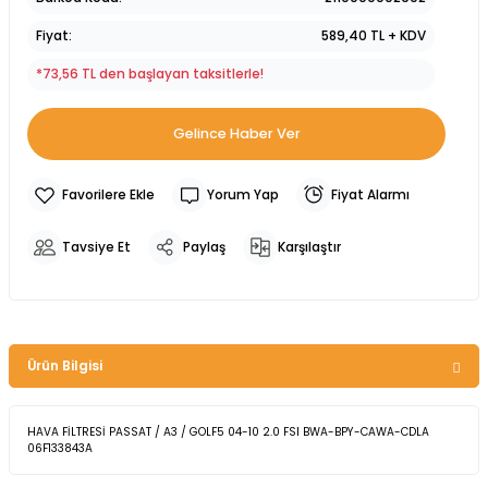
Fiyat
589,40 TL + KDV
*73,56 TL den başlayan taksitlerle!
Gelince Haber Ver
Yorum Yap
Fiyat Alarmı
Tavsiye Et
Paylaş
Karşılaştır
Ürün Bilgisi
HAVA FİLTRESİ PASSAT / A3 / GOLF5 04-10 2.0 FSI BWA-BPY-CAWA-CDLA
06F133843A