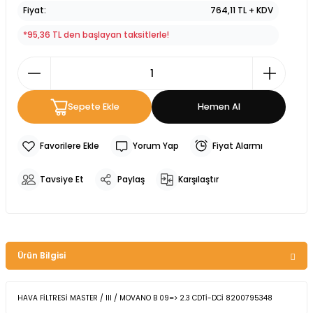
Fiyat
764,11 TL + KDV
*95,36 TL den başlayan taksitlerle!
Sepete Ekle
Hemen Al
Yorum Yap
Fiyat Alarmı
Tavsiye Et
Paylaş
Karşılaştır
Ürün Bilgisi
HAVA FİLTRESİ MASTER / III / MOVANO B 09=> 2.3 CDTİ-DCİ 8200795348