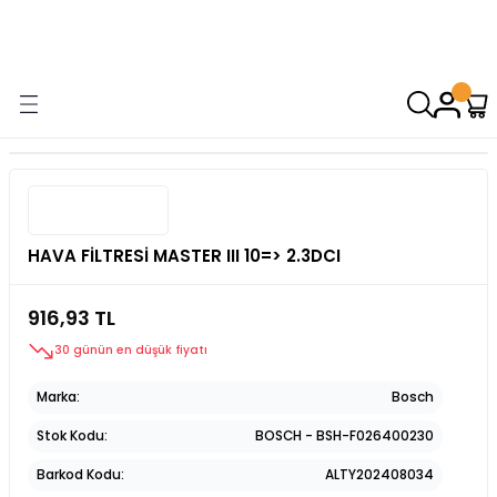
9000 TL VE ÜZERİ ALIŞVERİŞİNİZDE ÜCRETSİZ KARGO! ( KAPORTA VE
AYDINLATMA GRUPLARINDA GEÇERSİZDİR)
HAVA FİLTRESİ MASTER III 10=> 2.3DCI
916,93 TL
30 günün en düşük fiyatı
Marka
Bosch
Stok Kodu
BOSCH - BSH-F026400230
Barkod Kodu
ALTY202408034