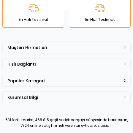
Ürün fiyatı diğer sitelerden daha pahalı.
Bu ürüne benzer farklı alternatifler olmalı.
En Hızlı Teslimat
En Hızlı Teslimat
Müşteri Hizmetleri
Gönder
Hızlı Bağlantı
Popüler Kategori
Kurumsal Bilgi
631 farklı marka, 468.815 çeşit yedek parçayı bünyesinde barındıran,
7/24 online satış hizmeti veren bir e-ticaret sitesidir.