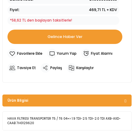
Fiyat
469,71 TL + KDV
*58,62 TL den başlayan taksitlerle!
Gelince Haber Ver
Yorum Yap
Fiyat Alarmı
Tavsiye Et
Paylaş
Karşılaştır
Ürün Bilgisi
HAVA FİLTRESİ TRANSPORTER T5 / T6 04=> 1.9 TDI-2.5 TDI-2.0 TDI AXB-AXD-
CAAB 7H0129620