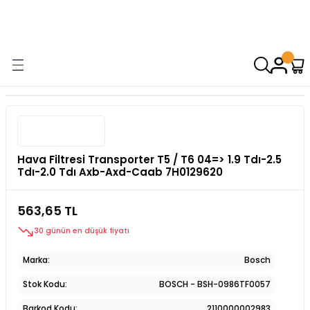
9000 TL VE ÜZERİ ALIŞVERİŞİNİZDE ÜCRETSİZ KARGO! ( KAPORTA VE
AYDINLATMA GRUPLARINDA GEÇERSİZDİR)
Hava Filtresi Transporter T5 / T6 04=> 1.9 Tdı-2.5
Tdı-2.0 Tdı Axb-Axd-Caab 7H0129620
563,65 TL
30 günün en düşük fiyatı
Marka
Bosch
Stok Kodu
BOSCH - BSH-0986TF0057
Barkod Kodu
2110000002983