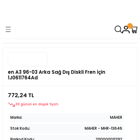
9000 TL VE ÜZERİ ALIŞVERİŞİNİZDE ÜCRETSİZ KARGO! ( KAPORTA VE
AYDINLATMA GRUPLARINDA GEÇERSİZDİR)
en A3 96-03 Arka Sağ Dış Diskli Fren İçin
1J0611764Ad
772,24 TL
30 günün en düşük fiyatı
Marka
MAHER
Stok Kodu
MAHER - MHR-13646
Barkod Kodu
2110000011292