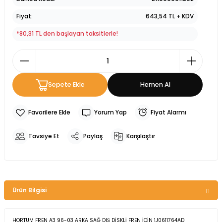
Fiyat
643,54 TL + KDV
*80,31 TL den başlayan taksitlerle!
Sepete Ekle
Hemen Al
Yorum Yap
Fiyat Alarmı
Tavsiye Et
Paylaş
Karşılaştır
Ürün Bilgisi
HORTUM FREN A3 96-03 ARKA SAĞ DIŞ DİSKLİ FREN İÇİN 1J0611764AD