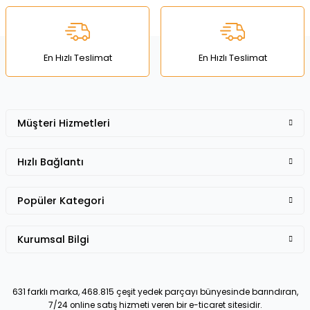
Ürün bilgilerinde hatalar bulunuyor.
Ürün fiyatı diğer sitelerden daha pahalı.
Bu ürüne benzer farklı alternatifler olmalı.
En Hızlı Teslimat
En Hızlı Teslimat
Müşteri Hizmetleri
Gönder
Hızlı Bağlantı
Popüler Kategori
Kurumsal Bilgi
631 farklı marka, 468.815 çeşit yedek parçayı bünyesinde barındıran,
7/24 online satış hizmeti veren bir e-ticaret sitesidir.