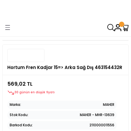
9000 TL VE ÜZERİ ALIŞVERİŞİNİZDE ÜCRETSİZ KARGO! ( KAPORTA VE
AYDINLATMA GRUPLARINDA GEÇERSİZDİR)
Hortum Fren Kadjar 15=> Arka Sağ Dış 463154432R
569,02 TL
30 günün en düşük fiyatı
Marka
MAHER
Stok Kodu
MAHER - MHR-13639
Barkod Kodu
2110000011556