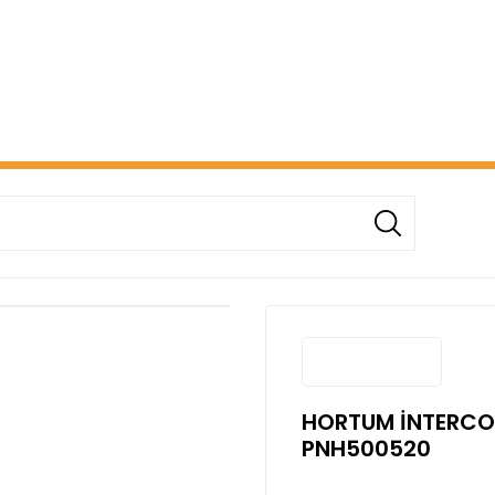
ERİŞİNİZDE ÜCRETSİZ KARGO! ( KAPORTA VE AYDINLATMA G
HORTUM İNTERCOO
PNH500520