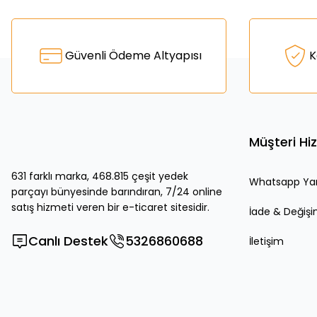
Bu ürünün fiyat bilgisi, resim, ürün açıklamalarında ve diğer k
Görüş ve önerileriniz için teşekkür ederiz.
Ürün resmi kalitesiz, bozuk veya görüntülenemiyor.
Güvenli Ödeme Altyapısı
K
Ürün açıklamasında eksik bilgiler bulunuyor.
Ürün bilgilerinde hatalar bulunuyor.
Ürün fiyatı diğer sitelerden daha pahalı.
Bu ürüne benzer farklı alternatifler olmalı.
Müşteri Hi
631 farklı marka, 468.815 çeşit yedek
Whatsapp Ya
parçayı bünyesinde barındıran, 7/24 online
satış hizmeti veren bir e-ticaret sitesidir.
İade & Değiş
Canlı Destek
5326860688
İletişim