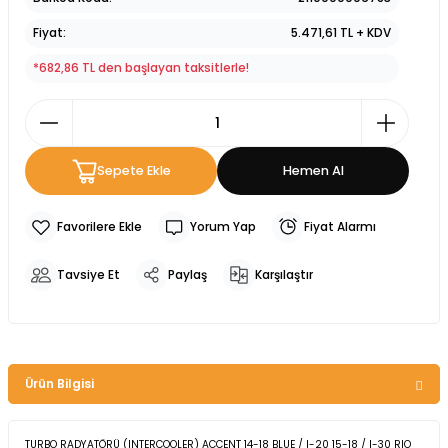
Fiyat
5.471,61 TL + KDV
*682,86 TL den başlayan taksitlerle!
Sepete Ekle
Hemen Al
Yorum Yap
Fiyat Alarmı
Tavsiye Et
Paylaş
Karşılaştır
Ürün Bilgisi
TURBO RADYATÖRÜ (INTERCOOLER) ACCENT 14-18 BLUE / I-20 15-18 / I-30 RIO