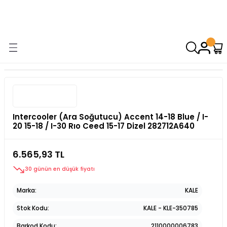
9000 TL VE ÜZERİ ALIŞVERİŞİNİZDE ÜCRETSİZ KARGO! ( KAPORTA VE
AYDINLATMA GRUPLARINDA GEÇERSİZDİR)
Intercooler (Ara Soğutucu) Accent 14-18 Blue / I-
20 15-18 / I-30 Rıo Ceed 15-17 Dizel 282712A640
6.565,93 TL
30 günün en düşük fiyatı
Marka
KALE
Stok Kodu
KALE - KLE-350785
Barkod Kodu
2110000006783