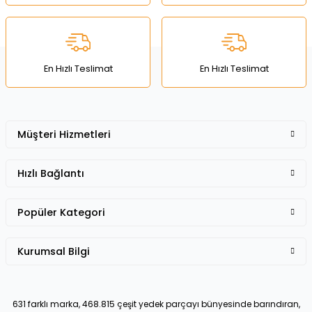
Deneyimini Paylaş
Ürün bilgilerinde hatalar bulunuyor.
Ürün fiyatı diğer sitelerden daha pahalı.
Bu ürüne benzer farklı alternatifler olmalı.
En Hızlı Teslimat
En Hızlı Teslimat
Müşteri Hizmetleri
Gönder
Hızlı Bağlantı
Popüler Kategori
Kurumsal Bilgi
631 farklı marka, 468.815 çeşit yedek parçayı bünyesinde barındıran,