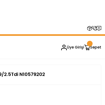
RUPLARINDA GEÇERSİZDİR)
Üye Girişi
Sepet
1.9/2.5Tdi N10579202