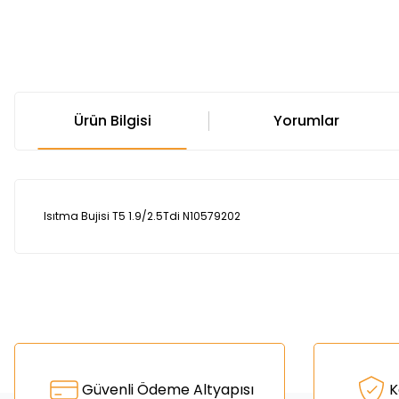
Ürün Bilgisi
Yorumlar
Isıtma Bujisi T5 1.9/2.5Tdi N10579202
Bu ürünün fiyat bilgisi, resim, ürün açıklamalarında ve diğer k
Görüş ve önerileriniz için teşekkür ederiz.
Ürün resmi kalitesiz, bozuk veya görüntülenemiyor.
Güvenli Ödeme Altyapısı
K