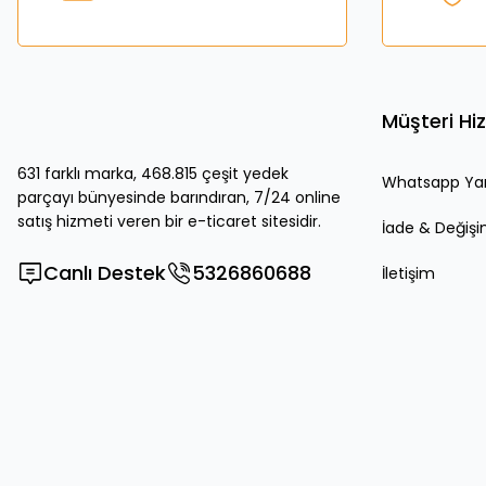
Ürün açıklamasında eksik bilgiler bulunuyor.
Ürün bilgilerinde hatalar bulunuyor.
Ürün fiyatı diğer sitelerden daha pahalı.
Bu ürüne benzer farklı alternatifler olmalı.
Müşteri Hi
631 farklı marka, 468.815 çeşit yedek
Whatsapp Ya
parçayı bünyesinde barındıran, 7/24 online
satış hizmeti veren bir e-ticaret sitesidir.
İade & Değiş
Canlı Destek
5326860688
İletişim