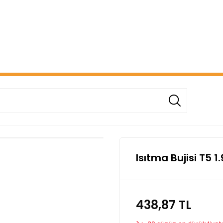
ERİŞİNİZDE ÜCRETSİZ KARGO! ( KAPORTA VE AYDINLATMA G
Isıtma Bujisi T5 
438,87 TL