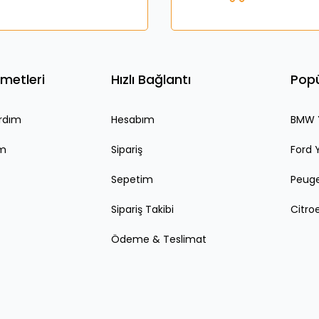
Deneyimini Paylaş
Yorum Yaz
Soru Sor
zmetleri
Hızlı Bağlantı
Popü
rdım
Hesabım
BMW Y
im
Sipariş
Ford 
Gönder
Sepetim
Peuge
Sipariş Takibi
Citro
Ödeme & Teslimat