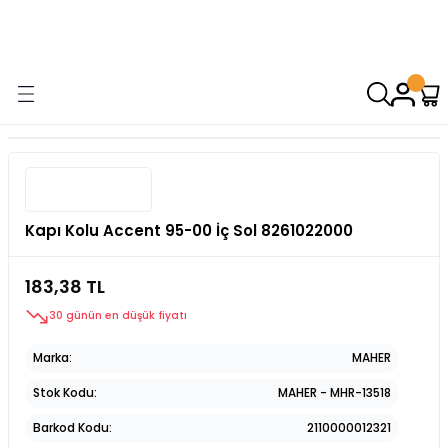
9000 TL VE ÜZERİ ALIŞVERİŞİNİZDE ÜCRETSİZ KARGO! ( KAPORTA VE
AYDINLATMA GRUPLARINDA GEÇERSİZDİR)
Kapı Kolu Accent 95-00 İç Sol 8261022000
183,38 TL
30 günün en düşük fiyatı
Marka
MAHER
Stok Kodu
MAHER - MHR-13518
Barkod Kodu
2110000012321