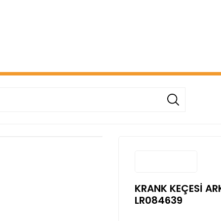
ERİŞİNİZDE ÜCRETSİZ KARGO! ( KAPORTA VE AYDINLATMA G
KRANK KEÇESİ AR
LR084639