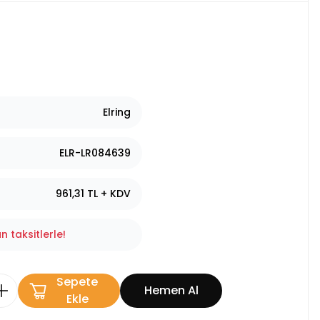
Elring
ELR-LR084639
961,31 TL + KDV
n taksitlerle!
Sepete
Hemen Al
Ekle