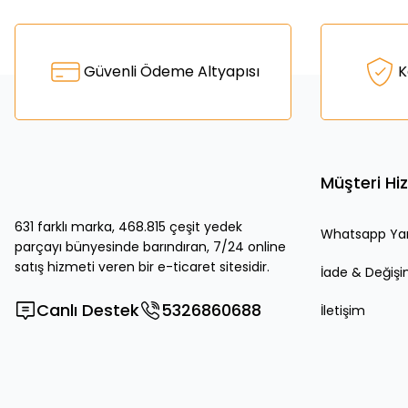
Bu ürünün fiyat bilgisi, resim, ürün açıklamalarında ve diğer k
Görüş ve önerileriniz için teşekkür ederiz.
Ürün resmi kalitesiz, bozuk veya görüntülenemiyor.
Güvenli Ödeme Altyapısı
K
Ürün açıklamasında eksik bilgiler bulunuyor.
Ürün bilgilerinde hatalar bulunuyor.
Ürün fiyatı diğer sitelerden daha pahalı.
Bu ürüne benzer farklı alternatifler olmalı.
Müşteri Hi
631 farklı marka, 468.815 çeşit yedek
Whatsapp Ya
parçayı bünyesinde barındıran, 7/24 online
satış hizmeti veren bir e-ticaret sitesidir.
İade & Değiş
Canlı Destek
5326860688
İletişim