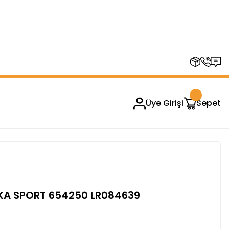
RUPLARINDA GEÇERSİZDİR)
Üye Girişi
Sepet
KA SPORT 654250 LR084639