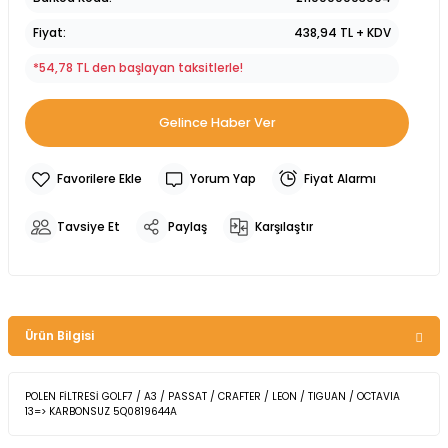
Fiyat
438,94 TL + KDV
*54,78 TL den başlayan taksitlerle!
Gelince Haber Ver
Yorum Yap
Fiyat Alarmı
Tavsiye Et
Paylaş
Karşılaştır
Ürün Bilgisi
POLEN FİLTRESİ GOLF7 / A3 / PASSAT / CRAFTER / LEON / TIGUAN / OCTAVIA
13=> KARBONSUZ 5Q0819644A