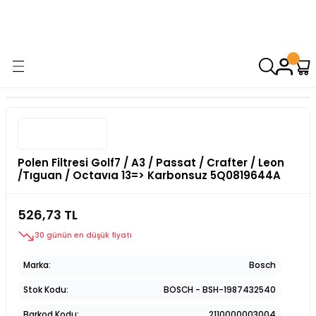
9000 TL VE ÜZERİ ALIŞVERİŞİNİZDE ÜCRETSİZ KARGO! ( KAPORTA VE
AYDINLATMA GRUPLARINDA GEÇERSİZDİR)
Polen Filtresi Golf7 / A3 / Passat / Crafter / Leon
/Tıguan / Octavıa 13=> Karbonsuz 5Q0819644A
526,73 TL
30 günün en düşük fiyatı
Marka
Bosch
Stok Kodu
BOSCH - BSH-1987432540
Barkod Kodu
2110000003004