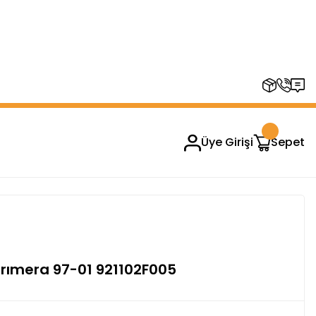
RUPLARINDA GEÇERSİZDİR)
Üye Girişi
Sepet
rımera 97-01 921102F005