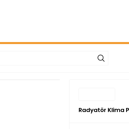
ERİŞİNİZDE ÜCRETSİZ KARGO! ( KAPORTA VE AYDINLATMA G
Radyatör Klima P