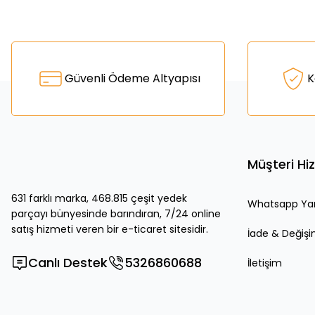
Bu ürünün fiyat bilgisi, resim, ürün açıklamalarında ve diğer k
Görüş ve önerileriniz için teşekkür ederiz.
Ürün resmi kalitesiz, bozuk veya görüntülenemiyor.
Güvenli Ödeme Altyapısı
K
Ürün açıklamasında eksik bilgiler bulunuyor.
Ürün bilgilerinde hatalar bulunuyor.
Ürün fiyatı diğer sitelerden daha pahalı.
Bu ürüne benzer farklı alternatifler olmalı.
Müşteri Hi
631 farklı marka, 468.815 çeşit yedek
Whatsapp Ya
parçayı bünyesinde barındıran, 7/24 online
satış hizmeti veren bir e-ticaret sitesidir.
İade & Değiş
Canlı Destek
5326860688
İletişim