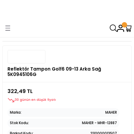
9000 TL VE ÜZERİ ALIŞVERİŞİNİZDE ÜCRETSİZ KARGO! ( KAPORTA VE
AYDINLATMA GRUPLARINDA GEÇERSİZDİR)
Reflektör Tampon Golf6 09-13 Arka Sağ
5K0945106G
322,49 TL
30 günün en düşük fiyatı
Marka
MAHER
Stok Kodu
MAHER - MHR-12887
Barkod Kodu
2110000013507