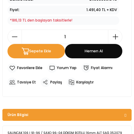
Fiyat
1.491,40 TL + KDV
*186,13 TL den başlayan taksitlerle!
Sepete Ekle
Hemen Al
Yorum Yap
Fiyat Alarmı
Tavsiye Et
Paylaş
Karşılaştır
Ürün Bilgisi
SALINCAK 106 I 91-96 / SAXO 96-04 DÖKÜM ROTİLLİ 16mm ALT SAĞ 352079