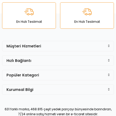
Ürün bilgilerinde hatalar bulunuyor.
Ürün fiyatı diğer sitelerden daha pahalı.
Bu ürüne benzer farklı alternatifler olmalı.
En Hızlı Teslimat
En Hızlı Teslimat
Müşteri Hizmetleri
Gönder
Hızlı Bağlantı
Popüler Kategori
Kurumsal Bilgi
631 farklı marka, 468.815 çeşit yedek parçayı bünyesinde barındıran,
7/24 online satış hizmeti veren bir e-ticaret sitesidir.