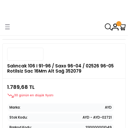
9000 TL VE ÜZERİ ALIŞVERİŞİNİZDE ÜCRETSİZ KARGO! ( KAPORTA VE
AYDINLATMA GRUPLARINDA GEÇERSİZDİR)
Salıncak 106 I 91-96 / Saxo 96-04 / 02526 96-05
Rotilsiz Sac 16Mm Alt Sağ 352079
1.789,68 TL
30 günün en düşük fiyatı
Marka
AYD
Stok Kodu
AYD - AYD-02721
Barkod Kodu
2110000001049