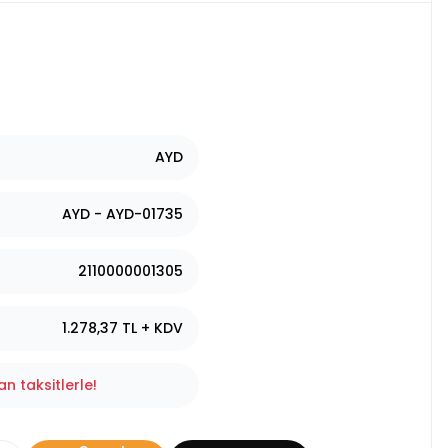
AYD
AYD - AYD-01735
2110000001305
1.278,37 TL + KDV
n taksitlerle!