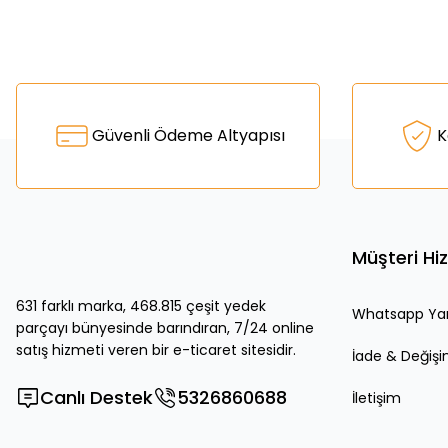
Bu ürünün fiyat bilgisi, resim, ürün açıklamalarında ve diğer k
Görüş ve önerileriniz için teşekkür ederiz.
Ürün resmi kalitesiz, bozuk veya görüntülenemiyor.
Güvenli Ödeme Altyapısı
K
Ürün açıklamasında eksik bilgiler bulunuyor.
Ürün bilgilerinde hatalar bulunuyor.
Ürün fiyatı diğer sitelerden daha pahalı.
Bu ürüne benzer farklı alternatifler olmalı.
Müşteri Hi
631 farklı marka, 468.815 çeşit yedek
Whatsapp Ya
parçayı bünyesinde barındıran, 7/24 online
satış hizmeti veren bir e-ticaret sitesidir.
İade & Değiş
Canlı Destek
5326860688
İletişim