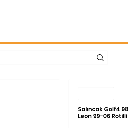
ERİŞİNİZDE ÜCRETSİZ KARGO! ( KAPORTA VE AYDINLATMA G
Salıncak Golf4 98
Leon 99-06 Rotill