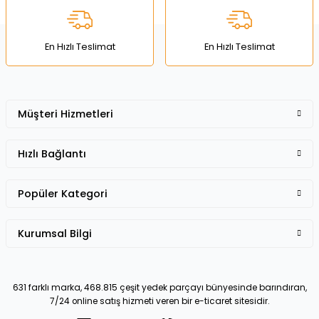
Ürün fiyatı diğer sitelerden daha pahalı.
Bu ürüne benzer farklı alternatifler olmalı.
En Hızlı Teslimat
En Hızlı Teslimat
Müşteri Hizmetleri
Gönder
Hızlı Bağlantı
Popüler Kategori
Kurumsal Bilgi
631 farklı marka, 468.815 çeşit yedek parçayı bünyesinde barındıran,
7/24 online satış hizmeti veren bir e-ticaret sitesidir.