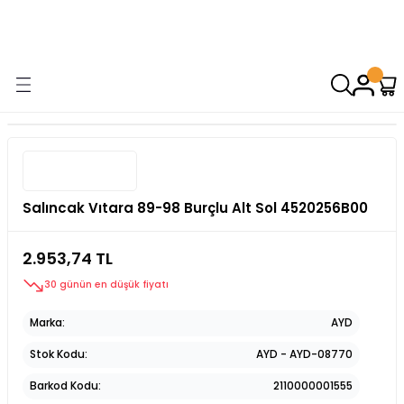
9000 TL VE ÜZERİ ALIŞVERİŞİNİZDE ÜCRETSİZ KARGO! ( KAPORTA VE
AYDINLATMA GRUPLARINDA GEÇERSİZDİR)
Salıncak Vıtara 89-98 Burçlu Alt Sol 4520256B00
2.953,74 TL
30 günün en düşük fiyatı
Marka
AYD
Stok Kodu
AYD - AYD-08770
Barkod Kodu
2110000001555