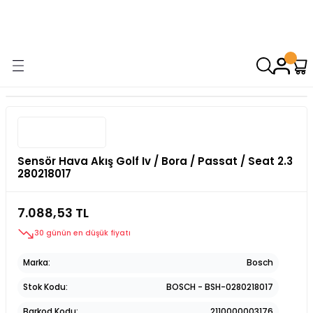
9000 TL VE ÜZERİ ALIŞVERİŞİNİZDE ÜCRETSİZ KARGO! ( KAPORTA VE
AYDINLATMA GRUPLARINDA GEÇERSİZDİR)
Sensör Hava Akış Golf Iv / Bora / Passat / Seat 2.3
280218017
7.088,53 TL
30 günün en düşük fiyatı
Marka
Bosch
Stok Kodu
BOSCH - BSH-0280218017
Barkod Kodu
2110000003176