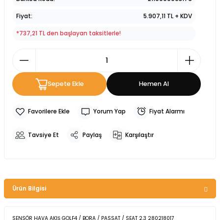
Fiyat
5.907,11 TL + KDV
*737,21 TL den başlayan taksitlerle!
Sepete Ekle
Hemen Al
Yorum Yap
Fiyat Alarmı
Tavsiye Et
Paylaş
Karşılaştır
Ürün Bilgisi
SENSÖR HAVA AKIŞ GOLF4 / BORA / PASSAT / SEAT 2.3 280218017