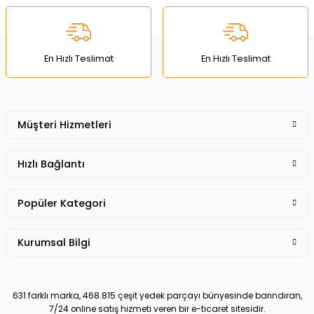
Ürün bilgilerinde hatalar bulunuyor.
Ürün fiyatı diğer sitelerden daha pahalı.
Bu ürüne benzer farklı alternatifler olmalı.
En Hızlı Teslimat
En Hızlı Teslimat
Müşteri Hizmetleri
Gönder
Hızlı Bağlantı
Popüler Kategori
Kurumsal Bilgi
631 farklı marka, 468.815 çeşit yedek parçayı bünyesinde barındıran,
7/24 online satış hizmeti veren bir e-ticaret sitesidir.