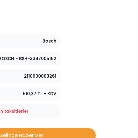
Bosch
BOSCH - BSH-3397005162
2110000003261
510,37 TL + KDV
 taksitlerle!
Gelince Haber Ver