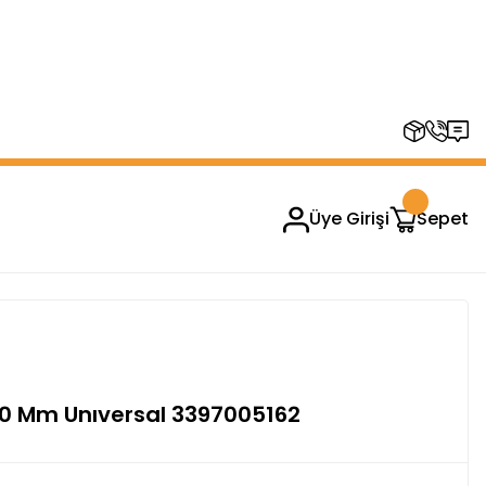
RUPLARINDA GEÇERSİZDİR)
Üye Girişi
Sepet
30 Mm Unıversal 3397005162