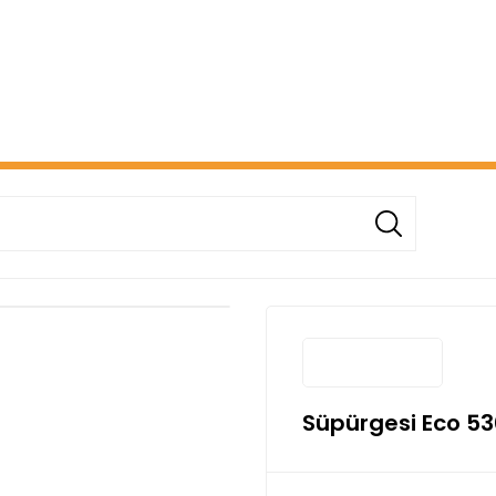
ERİŞİNİZDE ÜCRETSİZ KARGO! ( KAPORTA VE AYDINLATMA G
Süpürgesi Eco 5