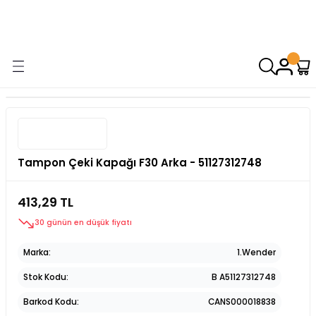
9000 TL VE ÜZERİ ALIŞVERİŞİNİZDE ÜCRETSİZ KARGO! ( KAPORTA VE
AYDINLATMA GRUPLARINDA GEÇERSİZDİR)
Tampon Çeki Kapağı F30 Arka - 51127312748
413,29 TL
30 günün en düşük fiyatı
Marka
1.Wender
Stok Kodu
B A51127312748
Barkod Kodu
CANS000018838