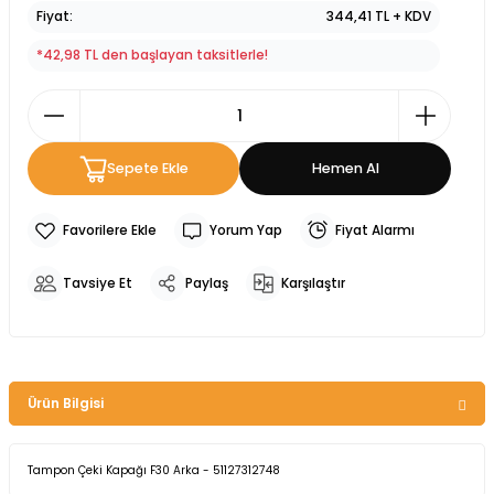
Fiyat
344,41 TL + KDV
*42,98 TL den başlayan taksitlerle!
Sepete Ekle
Hemen Al
Yorum Yap
Fiyat Alarmı
Tavsiye Et
Paylaş
Karşılaştır
Ürün Bilgisi
Tampon Çeki Kapağı F30 Arka - 51127312748