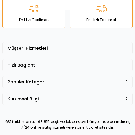
Ürün fiyatı diğer sitelerden daha pahalı.
Bu ürüne benzer farklı alternatifler olmalı.
En Hızlı Teslimat
En Hızlı Teslimat
Müşteri Hizmetleri
Gönder
Hızlı Bağlantı
Popüler Kategori
Kurumsal Bilgi
631 farklı marka, 468.815 çeşit yedek parçayı bünyesinde barındıran,
7/24 online satış hizmeti veren bir e-ticaret sitesidir.