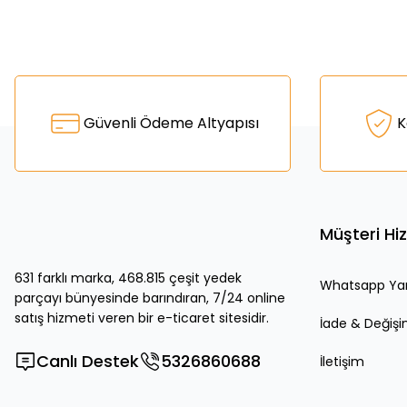
Bu ürünün fiyat bilgisi, resim, ürün açıklamalarında ve diğer k
Görüş ve önerileriniz için teşekkür ederiz.
Ürün resmi kalitesiz, bozuk veya görüntülenemiyor.
Güvenli Ödeme Altyapısı
K
Ürün açıklamasında eksik bilgiler bulunuyor.
Ürün bilgilerinde hatalar bulunuyor.
Ürün fiyatı diğer sitelerden daha pahalı.
Bu ürüne benzer farklı alternatifler olmalı.
Müşteri Hi
631 farklı marka, 468.815 çeşit yedek
Whatsapp Ya
parçayı bünyesinde barındıran, 7/24 online
satış hizmeti veren bir e-ticaret sitesidir.
İade & Değiş
Canlı Destek
5326860688
İletişim