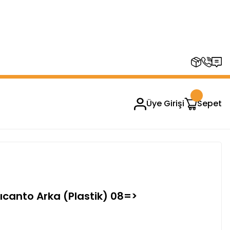
RUPLARINDA GEÇERSİZDİR)
Üye Girişi
Sepet
canto Arka (Plastik) 08=>