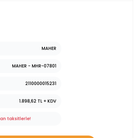
MAHER
MAHER - MHR-07801
2110000015231
1.898,62 TL + KDV
n taksitlerle!