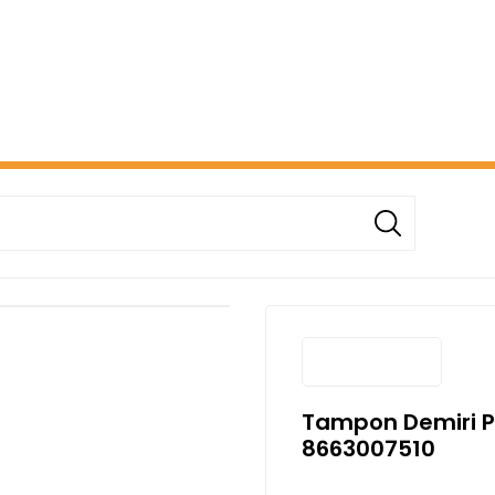
ERİŞİNİZDE ÜCRETSİZ KARGO! ( KAPORTA VE AYDINLATMA G
Tampon Demiri Pı
8663007510