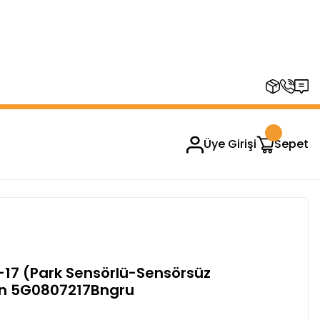
RUPLARINDA GEÇERSİZDİR)
Üye Girişi
Sepet
17 (Park Sensörlü-Sensörsüz
Ön 5G0807217Bngru