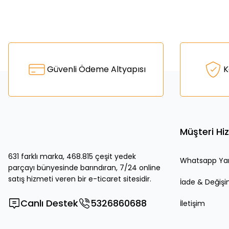
Bu ürünün fiyat bilgisi, resim, ürün açıklamalarında ve diğer k
Görüş ve önerileriniz için teşekkür ederiz.
Ürün resmi kalitesiz, bozuk veya görüntülenemiyor.
Güvenli Ödeme Altyapısı
K
Ürün açıklamasında eksik bilgiler bulunuyor.
Ürün bilgilerinde hatalar bulunuyor.
Ürün fiyatı diğer sitelerden daha pahalı.
Bu ürüne benzer farklı alternatifler olmalı.
Müşteri Hi
631 farklı marka, 468.815 çeşit yedek
Whatsapp Ya
parçayı bünyesinde barındıran, 7/24 online
satış hizmeti veren bir e-ticaret sitesidir.
İade & Değiş
Canlı Destek
5326860688
İletişim