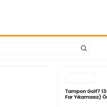
ERİŞİNİZDE ÜCRETSİZ KARGO! ( KAPORTA VE AYDINLATMA G
Tampon Golf7 13-
Far Yıkamasız) 