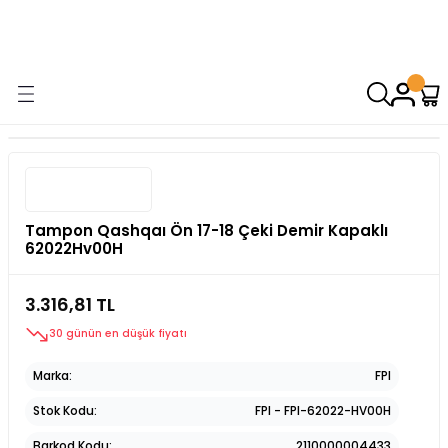
9000 TL VE ÜZERİ ALIŞVERİŞİNİZDE ÜCRETSİZ KARGO! ( KAPORTA VE
AYDINLATMA GRUPLARINDA GEÇERSİZDİR)
Tampon Qashqaı Ön 17-18 Çeki Demir Kapaklı
62022Hv00H
3.316,81 TL
30 günün en düşük fiyatı
Marka
FPI
Stok Kodu
FPI - FPI-62022-HV00H
Barkod Kodu
2110000004433