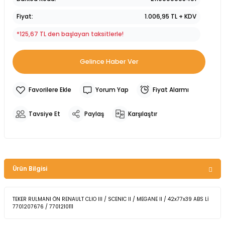
Fiyat
1.006,95 TL + KDV
*125,67 TL den başlayan taksitlerle!
Gelince Haber Ver
Yorum Yap
Fiyat Alarmı
Tavsiye Et
Paylaş
Karşılaştır
Ürün Bilgisi
TEKER RULMANI ÖN RENAULT CLIO III / SCENIC II / MEGANE II / 42x77x39 ABS Lİ
7701207676 / 7701210111