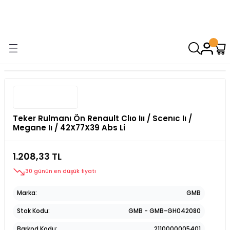
9000 TL VE ÜZERİ ALIŞVERİŞİNİZDE ÜCRETSİZ KARGO! ( KAPORTA VE
AYDINLATMA GRUPLARINDA GEÇERSİZDİR)
Teker Rulmanı Ön Renault Clıo Iıı / Scenıc Iı /
Megane Iı / 42X77X39 Abs Li
1.208,33 TL
30 günün en düşük fiyatı
Marka
GMB
Stok Kodu
GMB - GMB-GH042080
Barkod Kodu
2110000005401