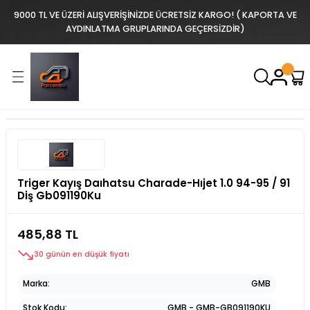
9000 TL VE ÜZERİ ALIŞVERİŞİNİZDE ÜCRETSİZ KARGO! ( KAPORTA VE
AYDINLATMA GRUPLARINDA GEÇERSİZDİR)
Triger Kayış Daıhatsu Charade-Hıjet 1.0 94-95 / 91
Diş Gb091190Ku
485,88 TL
30 günün en düşük fiyatı
Marka
GMB
Stok Kodu
GMB - GMB-GB091190KU