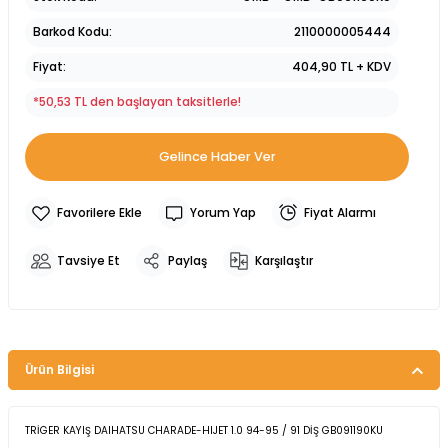
Barkod Kodu
2110000005444
Fiyat
404,90 TL + KDV
*50,53 TL den başlayan taksitlerle!
Gelince Haber Ver
Yorum Yap
Fiyat Alarmı
Tavsiye Et
Paylaş
Karşılaştır
Ürün Bilgisi
TRİGER KAYIŞ DAIHATSU CHARADE-HIJET 1.0 94-95 / 91 DİŞ GB091190KU