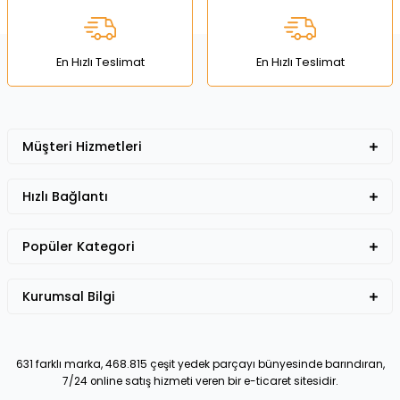
Ürün fiyatı diğer sitelerden daha pahalı.
Bu ürüne benzer farklı alternatifler olmalı.
En Hızlı Teslimat
En Hızlı Teslimat
Müşteri Hizmetleri
Gönder
Hızlı Bağlantı
Popüler Kategori
Kurumsal Bilgi
631 farklı marka, 468.815 çeşit yedek parçayı bünyesinde barındıran,
7/24 online satış hizmeti veren bir e-ticaret sitesidir.